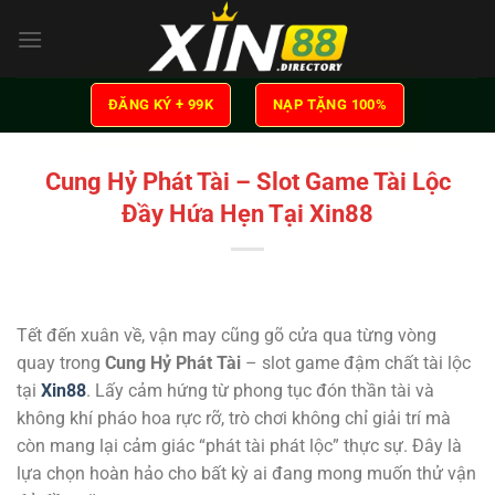
Bỏ
qua
nội
dung
ĐĂNG KÝ + 99K
NẠP TẶNG 100%
Cung Hỷ Phát Tài – Slot Game Tài Lộc
Đầy Hứa Hẹn Tại Xin88
Tết đến xuân về, vận may cũng gõ cửa qua từng vòng
quay trong
Cung Hỷ Phát Tài
– slot game đậm chất tài lộc
tại
Xin88
. Lấy cảm hứng từ phong tục đón thần tài và
không khí pháo hoa rực rỡ, trò chơi không chỉ giải trí mà
còn mang lại cảm giác “phát tài phát lộc” thực sự. Đây là
lựa chọn hoàn hảo cho bất kỳ ai đang mong muốn thử vận