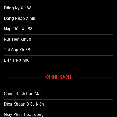
Đăng Ký Xin88
Đăng Nhập Xin88
Nạp Tiền Xin88
Rút Tiền Xin88
Tải App Xin88
Liên Hệ Xin88
CHÍNH SÁCH
Chính Sách Bảo Mật
Điều Khoản Điều Kiện
Giấy Phép Hoạt Động