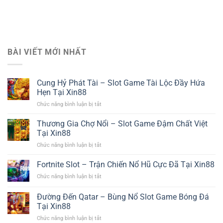
BÀI VIẾT MỚI NHẤT
Cung Hỷ Phát Tài – Slot Game Tài Lộc Đầy Hứa
Hẹn Tại Xin88
Chức năng bình luận bị tắt
ở
Cung
Hỷ
Thương Gia Chợ Nổi – Slot Game Đậm Chất Việt
Phát
Tại Xin88
Tài
Chức năng bình luận bị tắt
ở
–
Thương
Slot
Gia
Fortnite Slot – Trận Chiến Nổ Hũ Cực Đã Tại Xin88
Game
Chợ
Tài
Chức năng bình luận bị tắt
ở
Nổi
Lộc
Fortnite
–
Đầy
Slot
Đường Đến Qatar – Bùng Nổ Slot Game Bóng Đá
Slot
Hứa
–
Game
Tại Xin88
Hẹn
Trận
Đậm
Tại
Chức năng bình luận bị tắt
ở
Chiến
Chất
Xin88