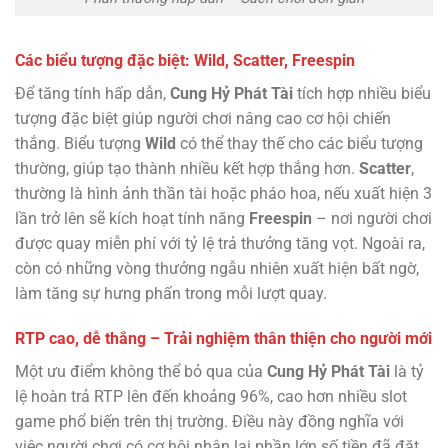
Các biểu tượng đặc biệt: Wild, Scatter, Freespin
Để tăng tính hấp dẫn,
Cung Hỷ Phát Tài
tích hợp nhiều biểu
tượng đặc biệt giúp người chơi nâng cao cơ hội chiến
thắng. Biểu tượng
Wild
có thể thay thế cho các biểu tượng
thường, giúp tạo thành nhiều kết hợp thắng hơn.
Scatter
,
thường là hình ảnh thần tài hoặc pháo hoa, nếu xuất hiện 3
lần trở lên sẽ kích hoạt tính năng
Freespin
– nơi người chơi
được quay miễn phí với tỷ lệ trả thưởng tăng vọt. Ngoài ra,
còn có những vòng thưởng ngẫu nhiên xuất hiện bất ngờ,
làm tăng sự hưng phấn trong mỗi lượt quay.
RTP cao, dễ thắng – Trải nghiệm thân thiện cho người mới
Một ưu điểm không thể bỏ qua của
Cung Hỷ Phát Tài
là tỷ
lệ hoàn trả RTP lên đến khoảng 96%, cao hơn nhiều slot
game phổ biến trên thị trường. Điều này đồng nghĩa với
việc người chơi có cơ hội nhận lại phần lớn số tiền đã đặt