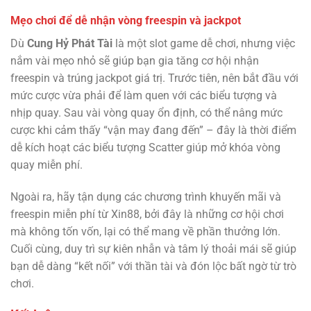
Mẹo chơi để dễ nhận vòng freespin và jackpot
Dù
Cung Hỷ Phát Tài
là một slot game dễ chơi, nhưng việc
nắm vài mẹo nhỏ sẽ giúp bạn gia tăng cơ hội nhận
freespin và trúng jackpot giá trị. Trước tiên, nên bắt đầu với
mức cược vừa phải để làm quen với các biểu tượng và
nhịp quay. Sau vài vòng quay ổn định, có thể nâng mức
cược khi cảm thấy “vận may đang đến” – đây là thời điểm
dễ kích hoạt các biểu tượng Scatter giúp mở khóa vòng
quay miễn phí.
Ngoài ra, hãy tận dụng các chương trình khuyến mãi và
freespin miễn phí từ Xin88, bởi đây là những cơ hội chơi
mà không tốn vốn, lại có thể mang về phần thưởng lớn.
Cuối cùng, duy trì sự kiên nhẫn và tâm lý thoải mái sẽ giúp
bạn dễ dàng “kết nối” với thần tài và đón lộc bất ngờ từ trò
chơi.