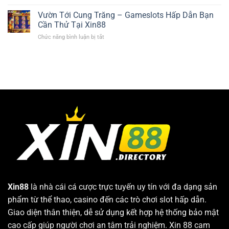
Đường
Nổ
Việt
Đến
Hũ
Vườn Tới Cung Trăng – Gameslots Hấp Dẫn Bạn
Tại
Qatar
Cực
Cần Thử Tại Xin88
Xin88
–
Đã
Chức năng bình luận bị tắt
ở
Bùng
Tại
Vườn
Nổ
Xin88
Tới
Slot
Cung
Game
Trăng
Bóng
–
Đá
Gameslots
Tại
Hấp
Xin88
Dẫn
Bạn
Cần
Thử
Tại
Xin88
Xin88
là nhà cái cá cược trực tuyến uy tín với đa dạng sản
phẩm từ thể thao, casino đến các trò chơi slot hấp dẫn.
Giao diện thân thiện, dễ sử dụng kết hợp hệ thống bảo mật
cao cấp giúp người chơi an tâm trải nghiệm. Xin 88 cam