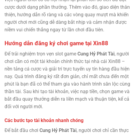
cược dưới dạng phần thưởng. Thêm vào đó, giao diện thân
thiện, hướng dẫn rõ ràng và các vòng quay mượt mà khiến
người chơi mới cũng dễ dàng bắt nhịp và cảm nhận được
niềm vui chiến thắng ngay từ lần chơi đầu tiên.
Hướng dẫn đăng ký chơi game tại Xin88
Để trải nghiệm trọn vẹn slot game
Cung Hỷ Phát Tài
, người
chơi cần có một tài khoản chính thức tại nhà cái Xin88 –
nền tảng cá cược và giải trí trực tuyến uy tín hàng đầu hiện
nay. Quá trình đăng ký rất đơn giản, chỉ mất chưa đến một
phút là bạn đã có thể tham gia vào hành trình săn lộc cùng
thần tài. Sau khi tạo tài khoản, việc nạp tiền, chọn game và
bắt đầu quay thưởng diễn ra liền mạch và thuận tiện, kể cả
đối với người mới.
Các bước tạo tài khoản nhanh chóng
Để bắt đầu chơi
Cung Hỷ Phát Tài
, người chơi chỉ cần thực