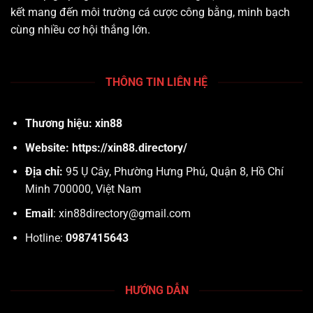
kết mang đến môi trường cá cược công bằng, minh bạch
cùng nhiều cơ hội thắng lớn.
THÔNG TIN LIÊN HỆ
Thương hiệu: xin88
Website:
https://xin88.directory/
Địa chỉ:
95 Ụ Cây, Phường Hưng Phú, Quận 8, Hồ Chí
Minh 700000, Việt Nam
Email
:
xin88directory@gmail.com
Hotline:
0987415643
HƯỚNG DẪN