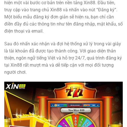
hiện một vài bước cơ bản trên nền tảng Xin88. Đầu tiên,
truy cập vào trang chủ Xin88 và nhấn vào nút “Đăng ký”.
Một biểu mẫu đăng ký đơn giản sẽ hiện ra, bạn chỉ cần
điền đầy đủ các thông tin như tên đăng nhập, mật khẩu, số
điện thoại và email.
Sau đó nhấn xác nhận và đợi hệ thống xử lý trong vài giây
là tài khoản đã được tạo thành công. Với giao diện thân
thiện, ngôn ngữ tiếng Việt và hỗ trợ 24/7, quá trình đăng ký
tại Xin88 rất mượt mà và dễ tiếp cận với mọi đối tượng
người chơi.