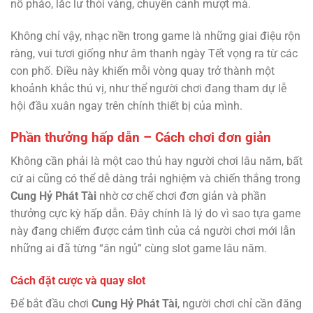
nổ pháo, lắc lư thỏi vàng, chuyển cảnh mượt mà.
Không chỉ vậy, nhạc nền trong game là những giai điệu rộn
ràng, vui tươi giống như âm thanh ngày Tết vọng ra từ các
con phố. Điều này khiến mỗi vòng quay trở thành một
khoảnh khắc thú vị, như thể người chơi đang tham dự lễ
hội đầu xuân ngay trên chính thiết bị của mình.
Phần thưởng hấp dẫn – Cách chơi đơn giản
Không cần phải là một cao thủ hay người chơi lâu năm, bất
cứ ai cũng có thể dễ dàng trải nghiệm và chiến thắng trong
Cung Hỷ Phát Tài
nhờ cơ chế chơi đơn giản và phần
thưởng cực kỳ hấp dẫn. Đây chính là lý do vì sao tựa game
này đang chiếm được cảm tình của cả người chơi mới lẫn
những ai đã từng “ăn ngủ” cùng slot game lâu năm.
Cách đặt cược và quay slot
Để bắt đầu chơi
Cung Hỷ Phát Tài
, người chơi chỉ cần đăng