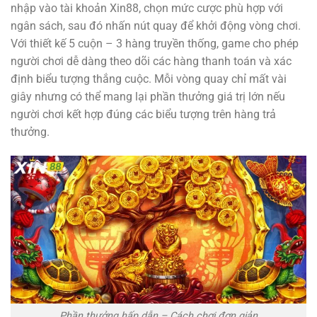
nhập vào tài khoản Xin88, chọn mức cược phù hợp với
ngân sách, sau đó nhấn nút quay để khởi động vòng chơi.
Với thiết kế 5 cuộn – 3 hàng truyền thống, game cho phép
người chơi dễ dàng theo dõi các hàng thanh toán và xác
định biểu tượng thắng cuộc. Mỗi vòng quay chỉ mất vài
giây nhưng có thể mang lại phần thưởng giá trị lớn nếu
người chơi kết hợp đúng các biểu tượng trên hàng trả
thưởng.
Phần thưởng hấp dẫn – Cách chơi đơn giản