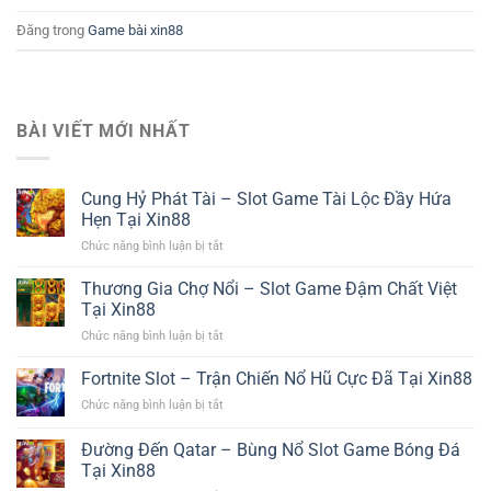
Đăng trong
Game bài xin88
BÀI VIẾT MỚI NHẤT
Cung Hỷ Phát Tài – Slot Game Tài Lộc Đầy Hứa
Hẹn Tại Xin88
Chức năng bình luận bị tắt
ở
Cung
Hỷ
Thương Gia Chợ Nổi – Slot Game Đậm Chất Việt
Phát
Tại Xin88
Tài
Chức năng bình luận bị tắt
ở
–
Thương
Slot
Gia
Fortnite Slot – Trận Chiến Nổ Hũ Cực Đã Tại Xin88
Game
Chợ
Tài
Chức năng bình luận bị tắt
ở
Nổi
Lộc
Fortnite
–
Đầy
Slot
Đường Đến Qatar – Bùng Nổ Slot Game Bóng Đá
Slot
Hứa
–
Game
Tại Xin88
Hẹn
Trận
Đậm
Tại