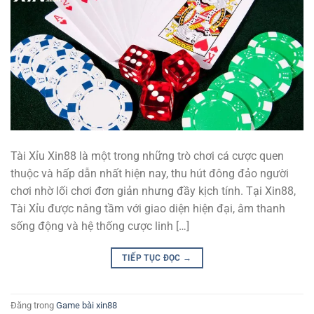
Tài Xỉu Xin88 là một trong những trò chơi cá cược quen
thuộc và hấp dẫn nhất hiện nay, thu hút đông đảo người
chơi nhờ lối chơi đơn giản nhưng đầy kịch tính. Tại Xin88,
Tài Xỉu được nâng tầm với giao diện hiện đại, âm thanh
sống động và hệ thống cược linh […]
TIẾP TỤC ĐỌC
→
Đăng trong
Game bài xin88