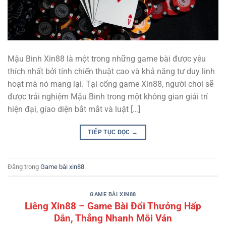
Mậu Binh Xin88 là một trong những game bài được yêu
thích nhất bởi tính chiến thuật cao và khả năng tư duy linh
hoạt mà nó mang lại. Tại cổng game Xin88, người chơi sẽ
được trải nghiệm Mậu Binh trong một không gian giải trí
hiện đại, giao diện bắt mắt và luật […]
TIẾP TỤC ĐỌC
→
Đăng trong
Game bài xin88
GAME BÀI XIN88
Liêng Xin88 – Game Bài Đổi Thưởng Hấp
Dẫn, Thắng Nhanh Mỗi Ván