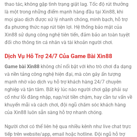
thao tác, không gặp tình trạng giật lag. Tốc độ rút thưởng
là một trong những điểm mạnh hàng đầu tại Xin88, khi
mọi giao dịch được xử lý nhanh chóng, minh bạch, hỗ trợ
đa phương thức nạp rút tiện lợi. Hệ thống bảo mật của
Xin88 sử dụng công nghệ tiên tiến, đảm bảo an toàn tuyệt
đối cho thông tin cá nhân và tài khoản người chơi.
Dịch Vụ Hỗ Trợ 24/7 Của Game Bài Xin88
Game bài Xin88
không chỉ nổi bật với kho trò chơi đa dạng
và nền tảng công nghệ hiện đại, mà còn gây ấn tượng
mạnh nhờ vào dịch vụ hỗ trợ khách hàng 24/7 chuyên
nghiệp và tận tâm. Bất kỳ lúc nào người chơi gặp phải sự
cố như lỗi đăng nhập, nạp/rút tiền chậm, hay cần tư vấn về
khuyến mãi và cách chơi, đội ngũ chăm sóc khách hàng
của Xin88 luôn sẵn sàng hỗ trợ nhanh chóng.
Người chơi có thể liên hệ qua nhiều kênh như live chat trực
tiếp trên website/app, email hoặc hotline. Đội ngũ hỗ trợ