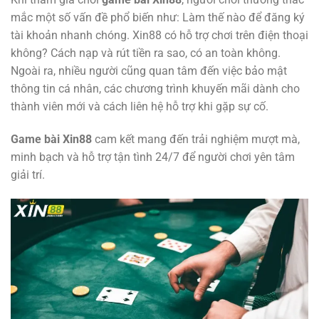
mắc một số vấn đề phổ biến như: Làm thế nào để đăng ký
tài khoản nhanh chóng. Xin88 có hỗ trợ chơi trên điện thoại
không? Cách nạp và rút tiền ra sao, có an toàn không.
Ngoài ra, nhiều người cũng quan tâm đến việc bảo mật
thông tin cá nhân, các chương trình khuyến mãi dành cho
thành viên mới và cách liên hệ hỗ trợ khi gặp sự cố.
Game bài Xin88
cam kết mang đến trải nghiệm mượt mà,
minh bạch và hỗ trợ tận tình 24/7 để người chơi yên tâm
giải trí.