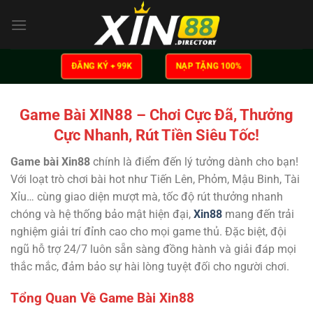
Bỏ
qua
nội
dung
ĐĂNG KÝ + 99K
NẠP TẶNG 100%
Game Bài XIN88 – Chơi Cực Đã, Thưởng
Cực Nhanh, Rút Tiền Siêu Tốc!
Game bài Xin88
chính là điểm đến lý tưởng dành cho bạn!
Với loạt trò chơi bài hot như Tiến Lên, Phỏm, Mậu Binh, Tài
Xỉu… cùng giao diện mượt mà, tốc độ rút thưởng nhanh
chóng và hệ thống bảo mật hiện đại,
Xin88
mang đến trải
nghiệm giải trí đỉnh cao cho mọi game thủ. Đặc biệt, đội
ngũ hỗ trợ 24/7 luôn sẵn sàng đồng hành và giải đáp mọi
thắc mắc, đảm bảo sự hài lòng tuyệt đối cho người chơi.
Tổng Quan Về Game Bài Xin88