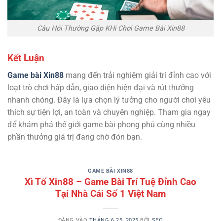
Câu Hỏi Thường Gặp KHi Chơi Game Bài Xin88
Kết Luận
Game bài Xin88
mang đến trải nghiệm giải trí đỉnh cao với
loạt trò chơi hấp dẫn, giao diện hiện đại và rút thưởng
nhanh chóng. Đây là lựa chọn lý tưởng cho người chơi yêu
thích sự tiện lợi, an toàn và chuyên nghiệp. Tham gia ngay
để khám phá thế giới game bài phong phú cùng nhiều
phần thưởng giá trị đang chờ đón bạn.
GAME BÀI XIN88
Xì Tố Xin88 – Game Bài Trí Tuệ Đỉnh Cao
Tại Nhà Cái Số 1 Việt Nam
ĐĂNG VÀO
THÁNG 6 25, 2025
BỞI
SEO