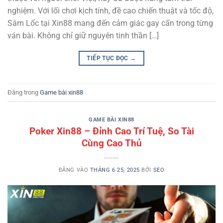
nghiệm. Với lối chơi kịch tính, đề cao chiến thuật và tốc độ,
Sâm Lốc tại Xin88 mang đến cảm giác gay cấn trong từng
ván bài. Không chỉ giữ nguyên tinh thần […]
TIẾP TỤC ĐỌC
→
Đăng trong
Game bài xin88
GAME BÀI XIN88
Poker Xin88 – Đỉnh Cao Trí Tuệ, So Tài
Cùng Cao Thủ
ĐĂNG VÀO
THÁNG 6 25, 2025
BỞI
SEO