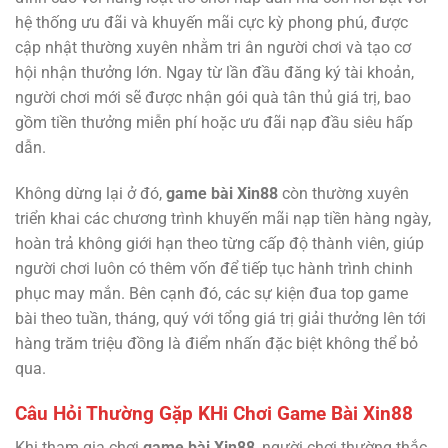
hệ thống ưu đãi và khuyến mãi cực kỳ phong phú, được
cập nhật thường xuyên nhằm tri ân người chơi và tạo cơ
hội nhận thưởng lớn. Ngay từ lần đầu đăng ký tài khoản,
người chơi mới sẽ được nhận gói quà tân thủ giá trị, bao
gồm tiền thưởng miễn phí hoặc ưu đãi nạp đầu siêu hấp
dẫn.
Không dừng lại ở đó,
game bài Xin88
còn thường xuyên
triển khai các chương trình khuyến mãi nạp tiền hàng ngày,
hoàn trả không giới hạn theo từng cấp độ thành viên, giúp
người chơi luôn có thêm vốn để tiếp tục hành trình chinh
phục may mắn. Bên cạnh đó, các sự kiện đua top game
bài theo tuần, tháng, quý với tổng giá trị giải thưởng lên tới
hàng trăm triệu đồng là điểm nhấn đặc biệt không thể bỏ
qua.
Câu Hỏi Thường Gặp KHi Chơi Game Bài Xin88
Khi tham gia chơi
game bài Xin88
, người chơi thường thắc