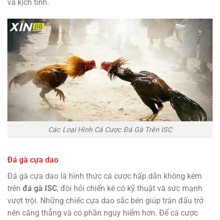
và kịch tính.
Các Loại Hình Cá Cược Đá Gà Trên ISC
Đá gà cựa dao
Đá gà cựa dao là hình thức cá cược hấp dẫn không kém
trên
đá gà ISC
, đòi hỏi chiến kê có kỹ thuật và sức mạnh
vượt trội. Những chiếc cựa dao sắc bén giúp trận đấu trở
nên căng thẳng và có phần nguy hiểm hơn. Để cá cược