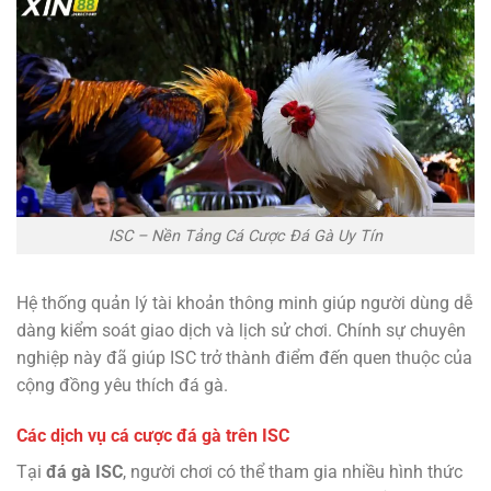
ISC – Nền Tảng Cá Cược Đá Gà Uy Tín
Hệ thống quản lý tài khoản thông minh giúp người dùng dễ
dàng kiểm soát giao dịch và lịch sử chơi. Chính sự chuyên
nghiệp này đã giúp ISC trở thành điểm đến quen thuộc của
cộng đồng yêu thích đá gà.
Các dịch vụ cá cược đá gà trên ISC
Tại
đá gà ISC
, người chơi có thể tham gia nhiều hình thức