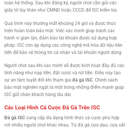
toàn hệ thống. Sau khi đăng ký, người chơi cần gửi các
giấy tờ tùy thân như CMND hoặc CCCD để ISC kiểm tra.
Quá trình này thường mất khoảng 24 giờ và được thực
hiện hoàn toàn bảo mật. Việc xác minh giúp tránh các
hành vi gian lận, đảm bảo tài khoản được sử dụng hợp
pháp. ISC còn áp dụng các công nghệ mã hóa dữ liệu tiên
tiến để bảo vệ thông tin cá nhân và tài khoản người dùng.
Người chơi sau khi xác minh sẽ được kích hoạt đầy đủ các
tính năng như nạp tiền, đặt cược và rút tiền. Điều này tạo
sự an tâm tuyệt đối khi tham gia
đá gà ISC
. Chính sách
bảo mật nghiêm ngặt là một trong những điểm mạnh giúp
ISC giữ chân khách hàng lâu dài.
Các Loại Hình Cá Cược Đá Gà Trên ISC
Đá gà ISC
cung cấp đa dạng hình thức cá cược phù hợp
với nhiều người chơi khác nhau. Từ đá gà cựa dao, cựa sắt