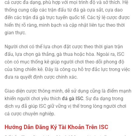
cá cược đa dạng, phù hợp với mọi trình độ và sở thích. Hệ
thống cung cấp các trận đấu từ đá gà cựa sắt, cựa dao
đến các trận đá gà trực tuyến quốc tế. Các tỷ lệ cược được
hiển thị rõ ràng, minh bạch và cập nhật liên tục theo thời
gian thực.
Người chơi có thể lựa chọn đặt cược theo thời gian trận
đấu, lựa chọn gà thắng, gà thua hoặc hòa. Ngoài ra, ISC
còn có mục thống kê giúp người chơi theo dõi phong độ
của từng chiến kê. Đây là công cụ hỗ trợ đắc lực trong việc
đưa ra quyết định cược chính xác.
Giao diện cược thông minh, dễ sử dụng cũng là điểm mạnh
khiến người chơi yêu thích
đá gà ISC
. Sự đa dạng trong
dịch vụ đã giúp ISC giữ vững vị thế trong lòng người chơi
cá cược chuyên nghiệp.
Hướng Dẫn Đăng Ký Tài Khoản Trên ISC