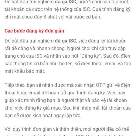
Để bắt đầu trải nghiệm
đá gà ISC
, người chơi cần tạo một
tài khoản cá cược trên hệ thống của ISC. Quá trình đăng ký
chỉ mất chưa đầy 3 phút với vài bước cơ bản.
Các bước đăng ký đơn giản
Để bắt đầu trải nghiệm
đá gà ISC
, việc đăng ký tài khoản
rất dễ dàng và nhanh chóng. Người chơi chỉ cần truy cập
trang chủ của ISC và nhấn vào nút “Đăng ký”. Sau đó, điền
các thông tin cơ bản như họ tên, số điện thoại, email và tạo
mật khẩu bảo mật.
Tiếp theo, bạn sẽ nhận được mã xác nhận OTP gửi về điện
thoại hoặc email để hoàn tất quá trình đăng ký. Việc này
giúp xác minh rằng bạn là người thật và bảo vệ tài khoản
khỏi việc đăng ký giả mạo. Sau khi nhập mã, tài khoản của
bạn sẽ được kích hoạt ngay lập tức.
Với quy trình đơn giản và thân thiện, mọi người đều có thể