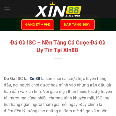
Bỏ
qua
nội
dung
ĐĂNG KÝ + 99K
NẠP TẶNG 100%
Đá Gà ISC – Nền Tảng Cá Cược Đá Gà
Uy Tín Tại Xin88
Đá Gà ISC
tại
Xin88
là sân chơi cá cược trực tuyến hàng
đầu, nơi người chơi được hòa mình vào những trận đấu gà
hấp dẫn và kịch tính. Với giao diện thân thiện, tốc độ truyền
tải mượt mà cùng nhiều chương trình khuyến mãi, ISC thu
hút hàng ngàn người tham gia mỗi ngày. Đây chính là
điểm đến lý tưởng cho những ai đam mê đá gà và muốn