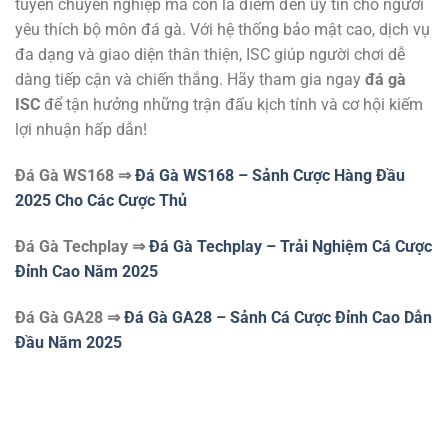
tuyến chuyên nghiệp mà còn là điểm đến uy tín cho người
yêu thích bộ môn đá gà. Với hệ thống bảo mật cao, dịch vụ
đa dạng và giao diện thân thiện, ISC giúp người chơi dễ
dàng tiếp cận và chiến thắng. Hãy tham gia ngay
đá gà
ISC
để tận hưởng những trận đấu kịch tính và cơ hội kiếm
lợi nhuận hấp dẫn!
Đá Gà WS168
⇒
Đá Gà WS168 – Sảnh Cược Hàng Đầu
2025 Cho Các Cược Thủ
Đá Gà Techplay
⇒
Đá Gà Techplay – Trải Nghiệm Cá Cược
Đỉnh Cao Năm 2025
Đá Gà GA28
⇒
Đá Gà GA28 – Sảnh Cá Cược Đỉnh Cao Dẫn
Đầu Năm 2025