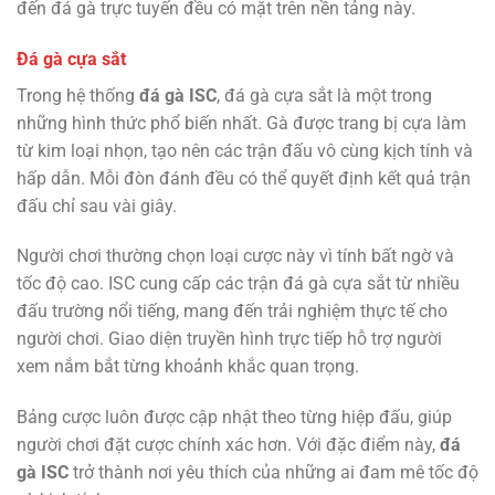
đến đá gà trực tuyến đều có mặt trên nền tảng này.
Đá gà cựa sắt
Trong hệ thống
đá gà ISC
, đá gà cựa sắt là một trong
những hình thức phổ biến nhất. Gà được trang bị cựa làm
từ kim loại nhọn, tạo nên các trận đấu vô cùng kịch tính và
hấp dẫn. Mỗi đòn đánh đều có thể quyết định kết quả trận
đấu chỉ sau vài giây.
Người chơi thường chọn loại cược này vì tính bất ngờ và
tốc độ cao. ISC cung cấp các trận đá gà cựa sắt từ nhiều
đấu trường nổi tiếng, mang đến trải nghiệm thực tế cho
người chơi. Giao diện truyền hình trực tiếp hỗ trợ người
xem nắm bắt từng khoảnh khắc quan trọng.
Bảng cược luôn được cập nhật theo từng hiệp đấu, giúp
người chơi đặt cược chính xác hơn. Với đặc điểm này,
đá
gà ISC
trở thành nơi yêu thích của những ai đam mê tốc độ