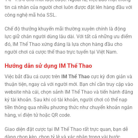
tin cá nhân của người chơi luôn được đặt lên hàng đầu với
công nghệ mã hóa SSL.
Chế độ thưởng khuyến mãi thường xuyên chính là động
lực giữ chân người dùng lâu dài. Với tất cả những ưu điểm
đó, IM Thể Thao xứng đáng là lựa chọn hàng đầu cho
người chơi cá cược thể thao trực tuyến tại Việt Nam.
Hướng dẫn sử dụng IM Thể Thao
Việc bắt đầu cá cược trên
IM Thể Thao
cực kỳ đơn giản và
thuận tiện, ngay cả với người mới. Bạn chỉ cần truy cập vào
website nhà cái, chọn sảnh IM Thể Thao và tiến hành đăng
ký tài khoản. Sau khi có tài khoản, người chơi có thể nạp
tiền thông qua nhiều phương thức như chuyển khoản ngân
hàng, ví điện tử hoặc QR code.
Giao diện đặt cược tại IM Thể Thao rất trực quan, bạn dễ
dàng chọn kèo, chọn tỷ lệ và xác nhận trong vài bước.