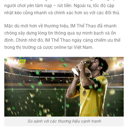
người chơi yên tâm nạp – rút tiền. Ngoài ra, tốc độ cập
nhật kèo cũng nhanh và chính xác hơn so với các đối thủ.
Mặc dù mới hơn về thương hiệu, IM Thể Thao đã nhanh
chóng xây dựng lòng tin thông qua sự minh bạch và ổn
định. Chính nhờ đó, IM Thể Thao ngày càng chiếm ưu thế
trong thị trường cá cược online tại Việt Nam.
So sánh với các thương hiệu cạnh tranh