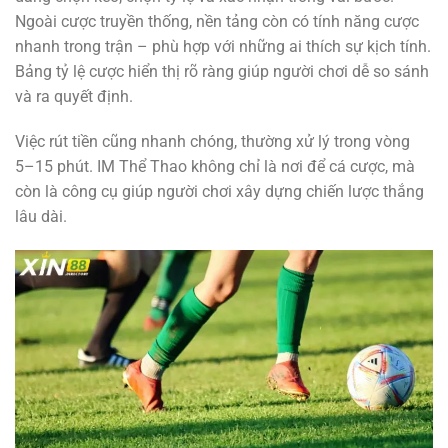
Ngoài cược truyền thống, nền tảng còn có tính năng cược
nhanh trong trận – phù hợp với những ai thích sự kịch tính.
Bảng tỷ lệ cược hiển thị rõ ràng giúp người chơi dễ so sánh
và ra quyết định.
Việc rút tiền cũng nhanh chóng, thường xử lý trong vòng
5–15 phút. IM Thể Thao không chỉ là nơi để cá cược, mà
còn là công cụ giúp người chơi xây dựng chiến lược thắng
lâu dài.