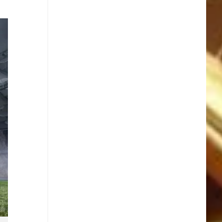
Xin88