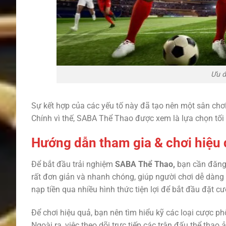
Ưu đ
Sự kết hợp của các yếu tố này đã tạo nên một sân chơi
Chính vì thế, SABA Thể Thao được xem là lựa chọn tối 
Hướng dẫn tham gia & chơi hiệu
Để bắt đầu trải nghiệm
SABA Thể Thao,
bạn cần đăng k
rất đơn giản và nhanh chóng, giúp người chơi dễ dàng t
nạp tiền qua nhiều hình thức tiện lợi để bắt đầu đặt c
Để chơi hiệu quả, bạn nên tìm hiểu kỹ các loại cược p
Ngoài ra, việc theo dõi trực tiếp các trận đấu thể tha