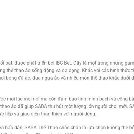
ổi bật, được phát triển bởi IBC Bet. Đây là một trong những ga
ăng thể thao ảo sống động và đa dạng. Khác với các hình thức t
ơi bóng đá ảo, đua ngựa ảo và nhiều môn thể thao khác dưới 
ược mọi lúc mọi nơi mà còn đảm bảo tính minh bạch và công bằ
hể thao ảo đã giúp SABA thu hút một lượng lớn người chơi mới. 
 tiếp và giao diện thân thiện với người dùng.
và hấp dẫn, SABA Thể Thao chắc chắn là lựa chọn không thể b