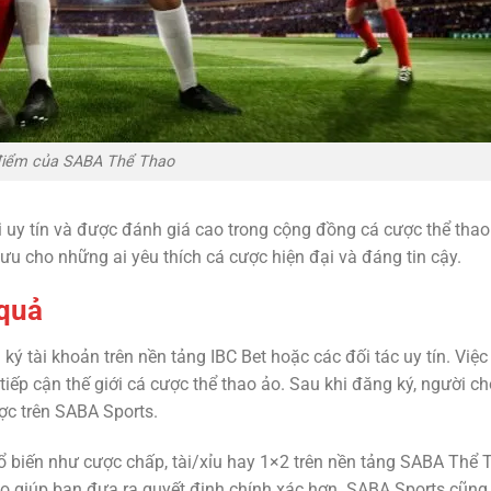
iểm của SABA Thể Thao
 uy tín và được đánh giá cao trong cộng đồng cá cược thể thao
ưu cho những ai yêu thích cá cược hiện đại và đáng tin cậy.
 quả
ý tài khoản trên nền tảng IBC Bet hoặc các đối tác uy tín. Việ
iếp cận thế giới cá cược thể thao ảo. Sau khi đăng ký, người ch
ược trên SABA Sports.
hổ biến như cược chấp, tài/xỉu hay 1×2 trên nền tảng SABA Thể 
o ảo giúp bạn đưa ra quyết định chính xác hơn. SABA Sports cũn