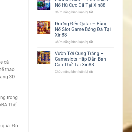
Chợ
Lộc
Nổ Hũ Cực Đã Tại Xin88
Nổi
Đầy
Chức năng bình luận bị tắt
ở
–
Hứa
Fortnite
Slot
Hẹn
Slot
Đường Đến Qatar – Bùng
Game
Tại
–
Đậm
Nổ Slot Game Bóng Đá Tại
Xin88
Trận
Chất
Xin88
Chiến
Việt
Chức năng bình luận bị tắt
ở
Nổ
Tại
Đường
Hũ
Xin88
Đến
Cực
Vườn Tới Cung Trăng –
Qatar
Đã
Gameslots Hấp Dẫn Bạn
me cá
–
Tại
Cần Thử Tại Xin88
Bùng
Xin88
hể thao
Chức năng bình luận bị tắt
ở
Nổ
dạng 3D
Vườn
Slot
Tới
Game
Cung
Bóng
Trăng
Đá
ng trong
–
Tại
Gameslots
Xin88
SABA Thể
Hấp
Dẫn
Bạn
Cần
ỏ qua. Đó
Thử
Tại