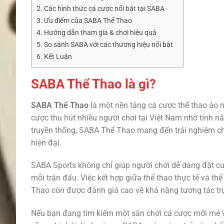
Các hình thức cá cược nổi bật tại SABA
Ưu điểm của SABA Thể Thao
Hướng dẫn tham gia & chơi hiệu quả
So sánh SABA với các thương hiệu nổi bật
Kết Luận
SABA Thể Thao là gì?
SABA Thể Thao
là một nền tảng cá cược thể thao ảo n
cược thu hút nhiều người chơi tại Việt Nam nhờ tính n
truyền thống, SABA Thể Thao mang đến trải nghiệm ch
hiện đại.
SABA Sports không chỉ giúp người chơi dễ dàng đặt c
mỗi trận đấu. Việc kết hợp giữa thể thao thực tế và t
Thao còn được đánh giá cao về khả năng tương tác trực
Nếu bạn đang tìm kiếm một sân chơi cá cược mới mẻ 