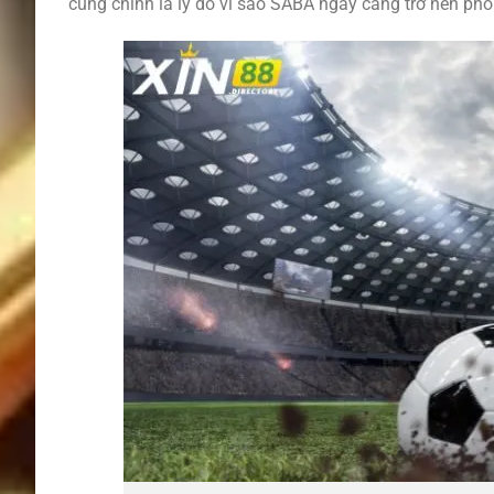
cũng chính là lý do vì sao SABA ngày càng trở nên phổ