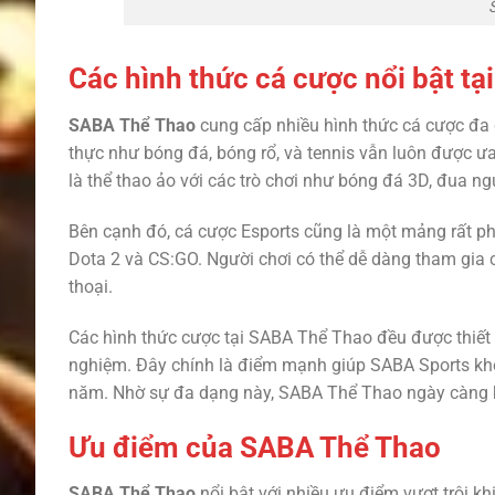
Các hình thức cá cược nổi bật tạ
SABA Thể Thao
cung cấp nhiều hình thức cá cược đa
thực như bóng đá, bóng rổ, và tennis vẫn luôn được ư
là thể thao ảo với các trò chơi như bóng đá 3D, đua n
Bên cạnh đó, cá cược Esports cũng là một mảng rất ph
Dota 2 và CS:GO. Người chơi có thể dễ dàng tham gia cá
thoại.
Các hình thức cược tại SABA Thể Thao đều được thiết
nghiệm. Đây chính là điểm mạnh giúp SABA Sports khô
năm. Nhờ sự đa dạng này, SABA Thể Thao ngày càng khẳ
Ưu điểm của SABA Thể Thao
SABA Thể Thao
nổi bật với nhiều ưu điểm vượt trội kh