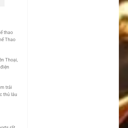
hể thao
Thể Thao
ền Thoại,
 điện
m trải
 thủ lâu
orts rất