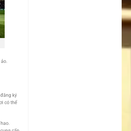
 ảo.
c đăng ký
ơi có thể
Thao.
g cung cấp